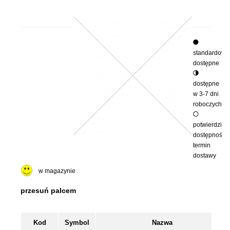
standardowo
dostępne
dostępne
w 3-7 dni
roboczych
potwierdzimy
dostępność i
termin
dostawy
w magazynie
Kod
Symbol
Nazwa