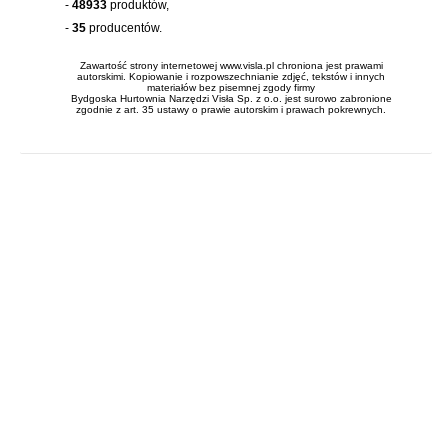
-
48933
produktów,
-
35
producentów.
Zawartość strony internetowej www.visla.pl chroniona jest prawami
autorskimi. Kopiowanie i rozpowszechnianie zdjęć, tekstów i innych
materiałów bez pisemnej zgody firmy
Bydgoska Hurtownia Narzędzi Visła Sp. z o.o. jest surowo zabronione
zgodnie z art. 35 ustawy o prawie autorskim i prawach pokrewnych.