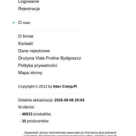
Logowanie
Rejestracja
O nas:
O firmie
Kontakt
Dane rejestrowe
Drużyna Visła Proline Bydgoszcz
Polityka prywatności
Mapa strony
Copyright © 2012 by
Inter-Comp.Pl
Ostatnia aktualizacja:
2026-08-06 20:04
W ofercie:
-
48933
produktów,
-
35
producentów.
Zawartość strony internetowej www.visla.pl chroniona jest prawami
autorskimi. Kopiowanie i rozpowszechnianie zdjęć, tekstów i innych