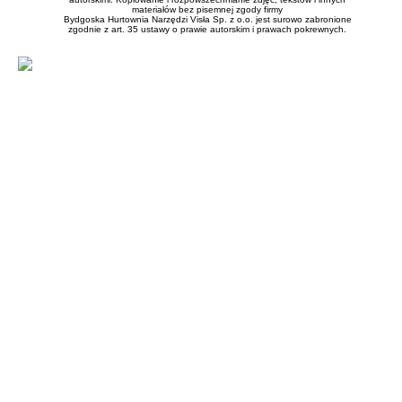
materiałów bez pisemnej zgody firmy
Bydgoska Hurtownia Narzędzi Visła Sp. z o.o. jest surowo zabronione
zgodnie z art. 35 ustawy o prawie autorskim i prawach pokrewnych.