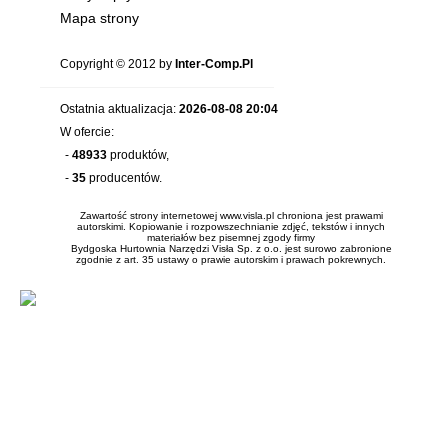
Mapa strony
Copyright © 2012 by
Inter-Comp.Pl
Ostatnia aktualizacja:
2026-08-08 20:04
W ofercie:
-
48933
produktów,
-
35
producentów.
Zawartość strony internetowej www.visla.pl chroniona jest prawami
autorskimi. Kopiowanie i rozpowszechnianie zdjęć, tekstów i innych
materiałów bez pisemnej zgody firmy
Bydgoska Hurtownia Narzędzi Visła Sp. z o.o. jest surowo zabronione
zgodnie z art. 35 ustawy o prawie autorskim i prawach pokrewnych.