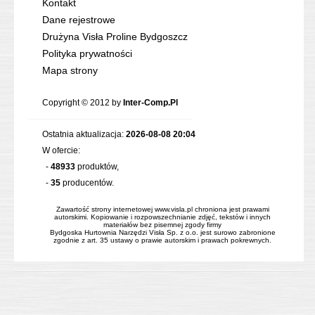
Kontakt
Dane rejestrowe
Drużyna Visła Proline Bydgoszcz
Polityka prywatności
Mapa strony
Copyright © 2012 by
Inter-Comp.Pl
Ostatnia aktualizacja:
2026-08-08 20:04
W ofercie:
-
48933
produktów,
-
35
producentów.
Zawartość strony internetowej www.visla.pl chroniona jest prawami
autorskimi. Kopiowanie i rozpowszechnianie zdjęć, tekstów i innych
materiałów bez pisemnej zgody firmy
Bydgoska Hurtownia Narzędzi Visła Sp. z o.o. jest surowo zabronione
zgodnie z art. 35 ustawy o prawie autorskim i prawach pokrewnych.