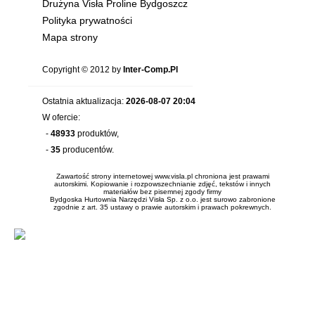
Drużyna Visła Proline Bydgoszcz
Polityka prywatności
Mapa strony
Copyright © 2012 by
Inter-Comp.Pl
Ostatnia aktualizacja:
2026-08-07 20:04
W ofercie:
-
48933
produktów,
-
35
producentów.
Zawartość strony internetowej www.visla.pl chroniona jest prawami
autorskimi. Kopiowanie i rozpowszechnianie zdjęć, tekstów i innych
materiałów bez pisemnej zgody firmy
Bydgoska Hurtownia Narzędzi Visła Sp. z o.o. jest surowo zabronione
zgodnie z art. 35 ustawy o prawie autorskim i prawach pokrewnych.