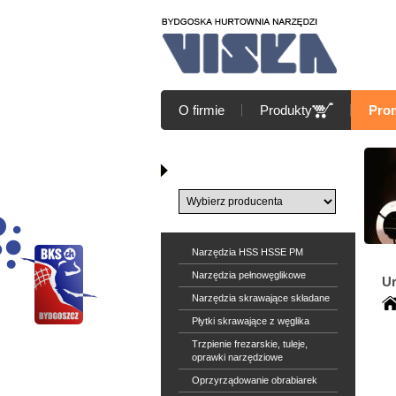
O firmie
Produkty
Pro
Katalog producentów
Narzędzia HSS HSSE PM
Narzędzia pełnowęglikowe
U
Narzędzia skrawające składane
Płytki skrawające z węglika
Trzpienie frezarskie, tuleje,
oprawki narzędziowe
Oprzyrządowanie obrabiarek