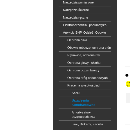
Narzędzia pomiarowe
Narzędzia ścierne
Narzędzia ręczne
Elektronarzędzia i pneumatyka
Artykuły BHP, Odzież, Obuwie
Ochrona ciała
Obuwie robocze, ochrona stóp
Rękawice, ochrona rąk
Ochrona głowy i słuchu
Ochrona oczu i twarzy
Ochrona dróg oddechowych
Prace na wysokościach
Szelki
Urządzenia
samohamowne
Amortyzatory
bezpieczeństwa
Linki, Blokady, Zaciski