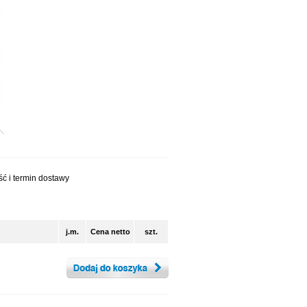
ć i termin dostawy
j.m.
Cena netto
szt.