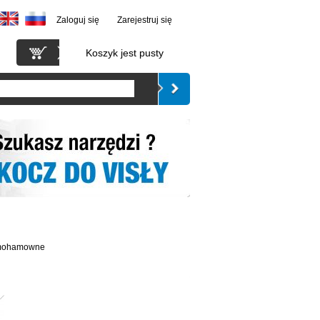
Zaloguj się
Zarejestruj się
Koszyk jest pusty
amohamowne