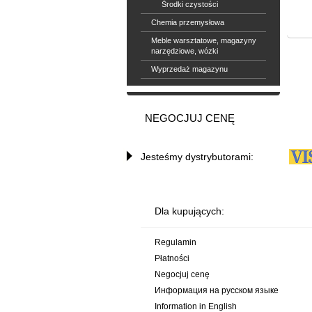
Środki czystości
Chemia przemysłowa
Meble warsztatowe, magazyny
narzędziowe, wózki
Wyprzedaż magazynu
NEGOCJUJ CENĘ
Jesteśmy dystrybutorami:
Dla kupujących:
Regulamin
Płatności
Negocjuj cenę
Информация на русском языке
Information in English