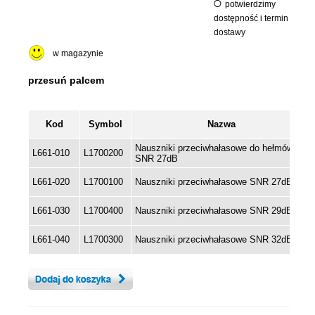
potwierdzimy
dostępność i termin
dostawy
w magazynie
Kod
Symbol
Nazwa
Nauszniki przeciwhałasowe do hełmów
L661-010
L1700200
SNR 27dB
L661-020
L1700100
Nauszniki przeciwhałasowe SNR 27dB
L661-030
L1700400
Nauszniki przeciwhałasowe SNR 29dB
L661-040
L1700300
Nauszniki przeciwhałasowe SNR 32dB