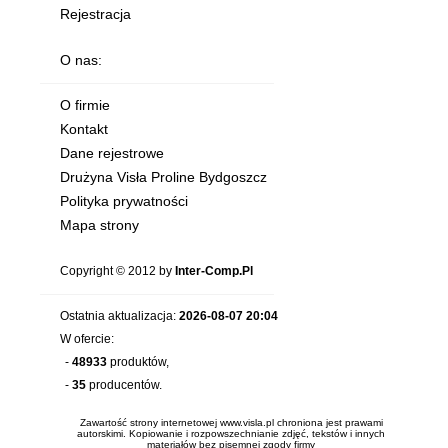
Rejestracja
O nas:
O firmie
Kontakt
Dane rejestrowe
Drużyna Visła Proline Bydgoszcz
Polityka prywatności
Mapa strony
Copyright © 2012 by
Inter-Comp.Pl
Ostatnia aktualizacja:
2026-08-07 20:04
W ofercie:
-
48933
produktów,
-
35
producentów.
Zawartość strony internetowej www.visla.pl chroniona jest prawami
autorskimi. Kopiowanie i rozpowszechnianie zdjęć, tekstów i innych
materiałów bez pisemnej zgody firmy