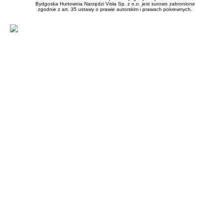
Bydgoska Hurtownia Narzędzi Visła Sp. z o.o. jest surowo zabronione
zgodnie z art. 35 ustawy o prawie autorskim i prawach pokrewnych.