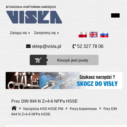
Zaloguj się
Zarejestruj się
sklep@visla.pl
52 327 78 06
Koszyk jest pusty
Frez DIN 844 N Z=4-6 NFPa HSSE
Narzędzia HSS HSSE PM
Frezy trzpieniowe
Frez DIN
844 N Z=4-6 NFPa HSSE