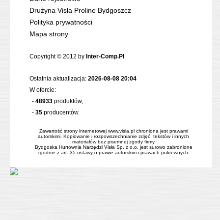
Drużyna Visła Proline Bydgoszcz
Polityka prywatności
Mapa strony
Copyright © 2012 by
Inter-Comp.Pl
Ostatnia aktualizacja:
2026-08-08 20:04
W ofercie:
-
48933
produktów,
-
35
producentów.
Zawartość strony internetowej www.visla.pl chroniona jest prawami
autorskimi. Kopiowanie i rozpowszechnianie zdjęć, tekstów i innych
materiałów bez pisemnej zgody firmy
Bydgoska Hurtownia Narzędzi Visła Sp. z o.o. jest surowo zabronione
zgodnie z art. 35 ustawy o prawie autorskim i prawach pokrewnych.