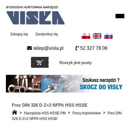
Zaloguj się
Zarejestruj się
sklep@visla.pl
52 327 78 06
Koszyk jest pusty
Frez DIN 326 D Z=2 NFPh HSS HSSE
Narzędzia HSS HSSE PM
Frezy trzpieniowe
Frez DIN
326 D Z=2 NFPh HSS HSSE