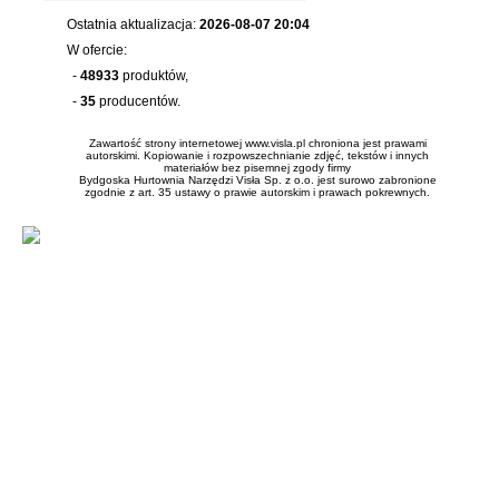
Ostatnia aktualizacja:
2026-08-07 20:04
W ofercie:
-
48933
produktów,
-
35
producentów.
Zawartość strony internetowej www.visla.pl chroniona jest prawami
autorskimi. Kopiowanie i rozpowszechnianie zdjęć, tekstów i innych
materiałów bez pisemnej zgody firmy
Bydgoska Hurtownia Narzędzi Visła Sp. z o.o. jest surowo zabronione
zgodnie z art. 35 ustawy o prawie autorskim i prawach pokrewnych.