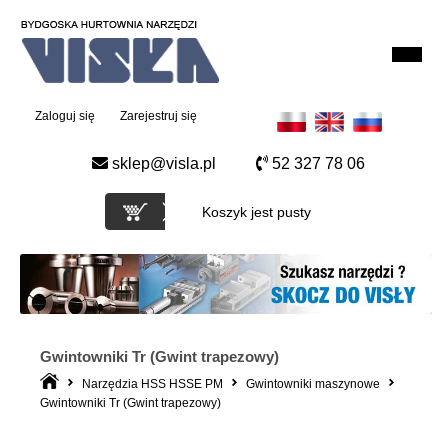
Zaloguj się
Zarejestruj się
sklep@visla.pl
52 327 78 06
Koszyk jest pusty
Gwintowniki Tr (Gwint trapezowy)
Narzędzia HSS HSSE PM
Gwintowniki maszynowe
Gwintowniki Tr (Gwint trapezowy)