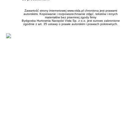
Zawartość strony internetowej www.visla.pl chroniona jest prawami
autorskimi. Kopiowanie i rozpowszechnianie zdjęć, tekstów i innych
materiałów bez pisemnej zgody firmy
Bydgoska Hurtownia Narzędzi Visła Sp. z o.o. jest surowo zabronione
zgodnie z art. 35 ustawy o prawie autorskim i prawach pokrewnych.