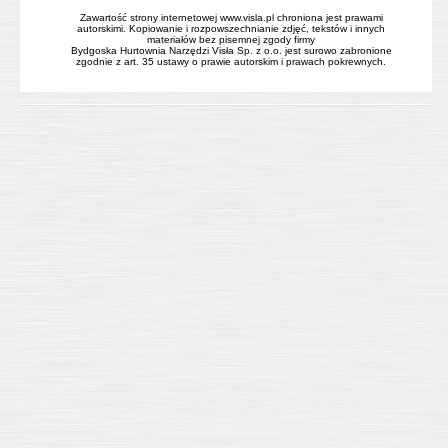
Zawartość strony internetowej www.visla.pl chroniona jest prawami
autorskimi. Kopiowanie i rozpowszechnianie zdjęć, tekstów i innych
materiałów bez pisemnej zgody firmy
Bydgoska Hurtownia Narzędzi Visła Sp. z o.o. jest surowo zabronione
zgodnie z art. 35 ustawy o prawie autorskim i prawach pokrewnych.