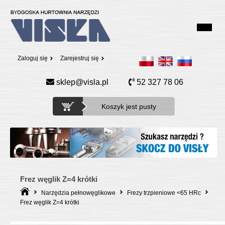
Zaloguj się
Zarejestruj się
sklep@visla.pl
52 327 78 06
Koszyk jest pusty
Frez węglik Z=4 krótki
Narzędzia pełnowęglikowe
Frezy trzpieniowe <65 HRc
Frez węglik Z=4 krótki