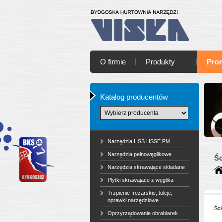
O firmie
Produkty
Pro
Katalog producentów
Narzędzia HSS HSSE PM
Narzędzia pełnowęglikowe
Śc
Narzędzia skrawające składane
Płytki skrawające z węglika
Trzpienie frezarskie, tuleje,
oprawki narzędziowe
Ści
Oprzyrządowanie obrabiarek