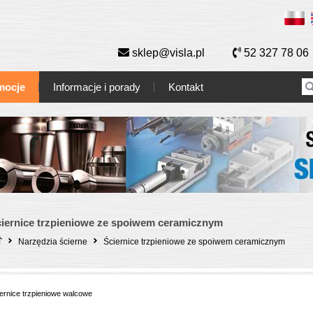
sklep@visla.pl
52 327 78 06
mocje
Informacje i porady
Kontakt
iernice trzpieniowe ze spoiwem ceramicznym
Narzędzia ścierne
Ściernice trzpieniowe ze spoiwem ceramicznym
ernice trzpieniowe walcowe