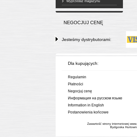
Wyprzedaż magazynu
NEGOCJUJ CENĘ
Jesteśmy dystrybutorami:
Dla kupujących:
Regulamin
Płatności
Negocjuj cenę
Информация на русском языке
Information in English
Postanowienia końcowe
Zawartość strony internetowej www.
Bydgoska Hurtownia