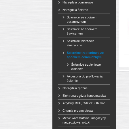
Narzędzia pomiarowe
Narzędzia ścierne
Ściernice ze spoiwem
ceramicznym
Ściernice ze spoiwem
żywicznym
Ściernice talerzowe
elastyczne
Ściernice trzpieniowe ze
spoiwem ceramicznym
Ściernice trzpieniowe
walcowe
Akcesoria do profilowania
ściernic
Narzędzia ręczne
Elektronarzędzia i pneumatyka
Artykuły BHP, Odzież, Obuwie
Chemia przemysłowa
Meble warsztatowe, magazyny
narzędziowe, wózki