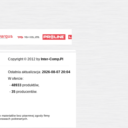
Copyright © 2012 by
Inter-Comp.Pl
Ostatnia aktualizacja:
2026-08-07 20:04
W ofercie:
-
48933
produktów,
-
35
producentów.
ch materiałów bez pisemnej zgody firmy
i prawach pokrewnych.