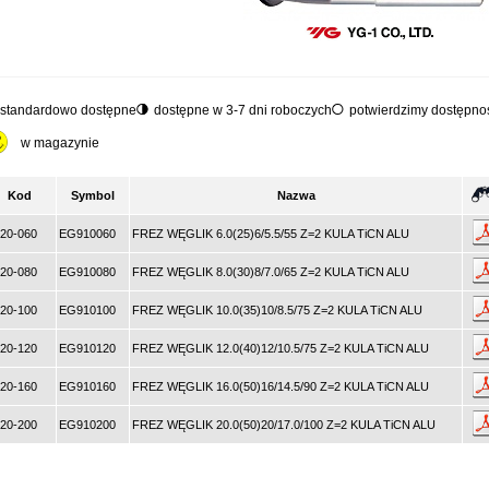
standardowo dostępne
dostępne w 3-7 dni roboczych
potwierdzimy dostępnoś
w magazynie
Kod
Symbol
Nazwa
20-060
EG910060
FREZ WĘGLIK 6.0(25)6/5.5/55 Z=2 KULA TiCN ALU
20-080
EG910080
FREZ WĘGLIK 8.0(30)8/7.0/65 Z=2 KULA TiCN ALU
20-100
EG910100
FREZ WĘGLIK 10.0(35)10/8.5/75 Z=2 KULA TiCN ALU
20-120
EG910120
FREZ WĘGLIK 12.0(40)12/10.5/75 Z=2 KULA TiCN ALU
20-160
EG910160
FREZ WĘGLIK 16.0(50)16/14.5/90 Z=2 KULA TiCN ALU
20-200
EG910200
FREZ WĘGLIK 20.0(50)20/17.0/100 Z=2 KULA TiCN ALU