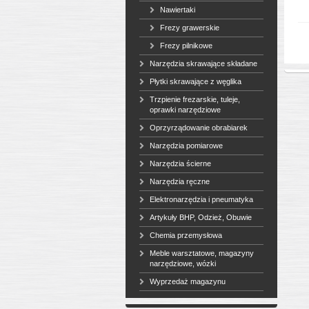
Nawiertaki
Frezy grawerskie
Frezy pilnikowe
Narzędzia skrawające składane
Płytki skrawające z węglika
Trzpienie frezarskie, tuleje,
oprawki narzędziowe
Oprzyrządowanie obrabiarek
Narzędzia pomiarowe
Narzędzia ścierne
Narzędzia ręczne
Elektronarzędzia i pneumatyka
Artykuły BHP, Odzież, Obuwie
Chemia przemysłowa
Meble warsztatowe, magazyny
narzędziowe, wózki
Wyprzedaż magazynu