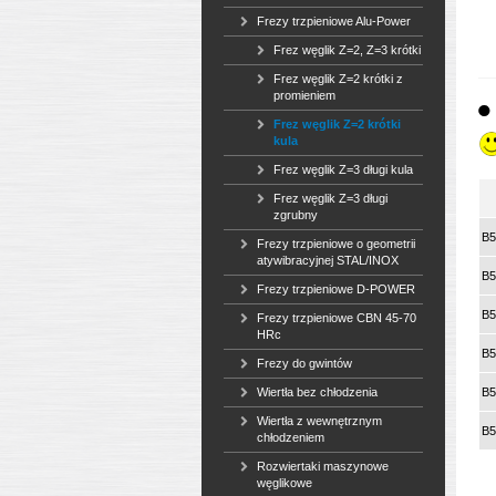
Frezy trzpieniowe Alu-Power
Frez węglik Z=2, Z=3 krótki
Frez węglik Z=2 krótki z
promieniem
Frez węglik Z=2 krótki
kula
Frez węglik Z=3 długi kula
Frez węglik Z=3 długi
zgrubny
B5
Frezy trzpieniowe o geometrii
atywibracyjnej STAL/INOX
B5
Frezy trzpieniowe D-POWER
B5
Frezy trzpieniowe CBN 45-70
HRc
B5
Frezy do gwintów
Wiertła bez chłodzenia
B5
Wiertła z wewnętrznym
B5
chłodzeniem
Rozwiertaki maszynowe
węglikowe