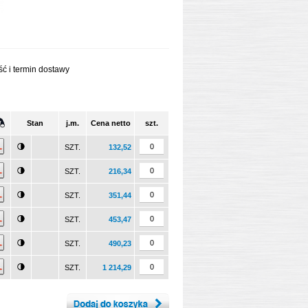
ć i termin dostawy
Stan
j.m.
Cena netto
szt.
SZT.
132,52
SZT.
216,34
SZT.
351,44
SZT.
453,47
SZT.
490,23
SZT.
1 214,29