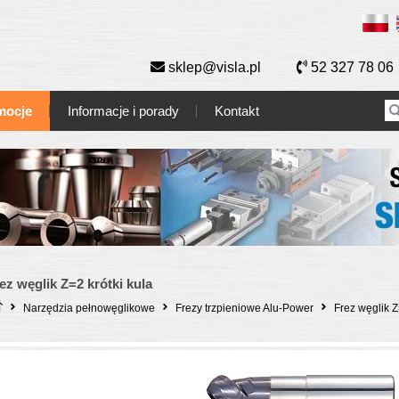
sklep@visla.pl
52 327 78 06
mocje
Informacje i porady
Kontakt
ez węglik Z=2 krótki kula
Narzędzia pełnowęglikowe
Frezy trzpieniowe Alu-Power
Frez węglik Z