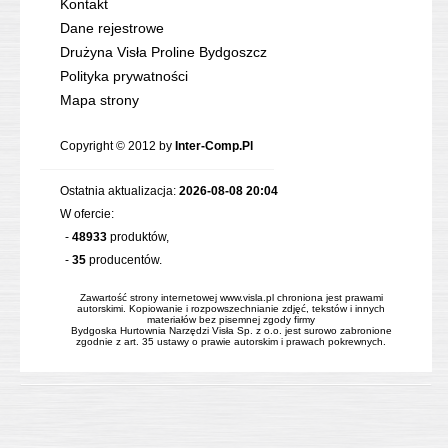
Kontakt
Dane rejestrowe
Drużyna Visła Proline Bydgoszcz
Polityka prywatności
Mapa strony
Copyright © 2012 by
Inter-Comp.Pl
Ostatnia aktualizacja:
2026-08-08 20:04
W ofercie:
-
48933
produktów,
-
35
producentów.
Zawartość strony internetowej www.visla.pl chroniona jest prawami
autorskimi. Kopiowanie i rozpowszechnianie zdjęć, tekstów i innych
materiałów bez pisemnej zgody firmy
Bydgoska Hurtownia Narzędzi Visła Sp. z o.o. jest surowo zabronione
zgodnie z art. 35 ustawy o prawie autorskim i prawach pokrewnych.