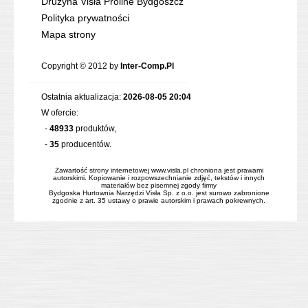
Drużyna Visła Proline Bydgoszcz
Polityka prywatności
Mapa strony
Copyright © 2012 by
Inter-Comp.Pl
Ostatnia aktualizacja:
2026-08-05 20:04
W ofercie:
-
48933
produktów,
-
35
producentów.
Zawartość strony internetowej www.visla.pl chroniona jest prawami
autorskimi. Kopiowanie i rozpowszechnianie zdjęć, tekstów i innych
materiałów bez pisemnej zgody firmy
Bydgoska Hurtownia Narzędzi Visła Sp. z o.o. jest surowo zabronione
zgodnie z art. 35 ustawy o prawie autorskim i prawach pokrewnych.