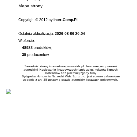
Mapa strony
Copyright © 2012 by
Inter-Comp.Pl
Ostatnia aktualizacja:
2026-08-06 20:04
W ofercie:
-
48933
produktów,
-
35
producentów.
Zawartość strony internetowej www.visla.pl chroniona jest prawami
autorskimi. Kopiowanie i rozpowszechnianie zdjęć, tekstów i innych
materiałów bez pisemnej zgody firmy
Bydgoska Hurtownia Narzędzi Visła Sp. z o.o. jest surowo zabronione
zgodnie z art. 35 ustawy o prawie autorskim i prawach pokrewnych.