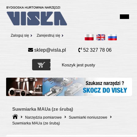
Zaloguj się
Zarejestruj się
sklep@visla.pl
52 327 78 06
Koszyk jest pusty
Suwmiarka MAUa (ze śrubą)
Narzędzia pomiarowe
Suwmiarki noniuszowe
Suwmiarka MAUa (ze śrubą)