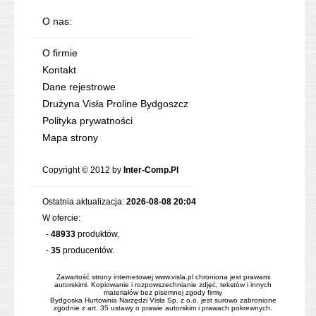
O nas:
O firmie
Kontakt
Dane rejestrowe
Drużyna Visła Proline Bydgoszcz
Polityka prywatności
Mapa strony
Copyright © 2012 by
Inter-Comp.Pl
Ostatnia aktualizacja:
2026-08-08 20:04
W ofercie:
-
48933
produktów,
-
35
producentów.
Zawartość strony internetowej www.visla.pl chroniona jest prawami
autorskimi. Kopiowanie i rozpowszechnianie zdjęć, tekstów i innych
materiałów bez pisemnej zgody firmy
Bydgoska Hurtownia Narzędzi Visła Sp. z o.o. jest surowo zabronione
zgodnie z art. 35 ustawy o prawie autorskim i prawach pokrewnych.