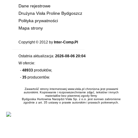
Dane rejestrowe
Drużyna Visła Proline Bydgoszcz
Polityka prywatności
Mapa strony
Copyright © 2012 by
Inter-Comp.Pl
Ostatnia aktualizacja:
2026-08-06 20:04
W ofercie:
-
48933
produktów,
-
35
producentów.
Zawartość strony internetowej www.visla.pl chroniona jest prawami
autorskimi. Kopiowanie i rozpowszechnianie zdjęć, tekstów i innych
materiałów bez pisemnej zgody firmy
Bydgoska Hurtownia Narzędzi Visła Sp. z o.o. jest surowo zabronione
zgodnie z art. 35 ustawy o prawie autorskim i prawach pokrewnych.