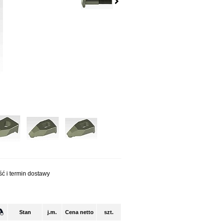
ć i termin dostawy
Stan
j.m.
Cena netto
szt.