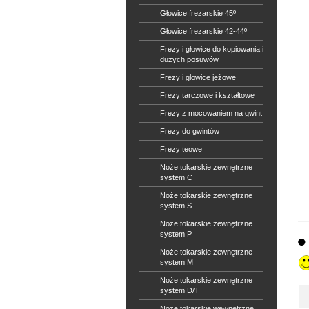
Głowice frezarskie 45º
Głowice frezarskie 42-44º
Frezy i głowice do kopiowania i
dużych posuwów
Frezy i głowice jeżowe
Frezy tarczowe i kształtowe
Frezy z mocowaniem na gwint
Frezy do gwintów
Frezy teowe
Noże tokarskie zewnętrzne
system C
Noże tokarskie zewnętrzne
system S
Noże tokarskie zewnętrzne
system P
Noże tokarskie zewnętrzne
system M
Noże tokarskie zewnętrzne
system D/T
Noże tokarskie wewnętrzne