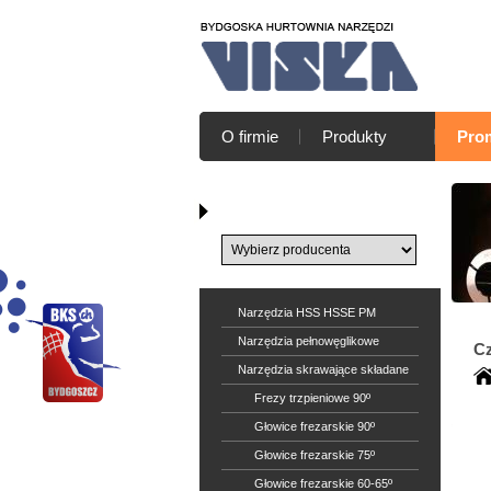
O firmie
Produkty
Pro
Katalog producentów
Narzędzia HSS HSSE PM
Narzędzia pełnowęglikowe
Cz
Narzędzia skrawające składane
Frezy trzpieniowe 90º
Głowice frezarskie 90º
Głowice frezarskie 75º
Głowice frezarskie 60-65º