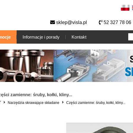
sklep@visla.pl
52 327 78 06
mocje
Informacje i porady
Kontakt
ęści zamienne: śruby, kołki, kliny...
Narzędzia skrawające składane
Części zamienne: śruby, kołki, kliny...