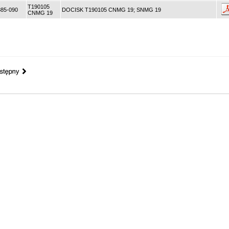
T190105
85-090
DOCISK T190105 CNMG 19; SNMG 19
CNMG 19