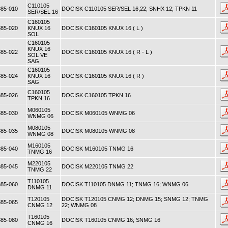
C110105
85-010
DOCISK C110105 SER/SEL 16,22; SNHX 12; TPKN 11
SER/SEL 16
C160105
85-020
KNUX 16
DOCISK C160105 KNUX 16 ( L )
SOL
C160105
KNUX 16
85-022
DOCISK C160105 KNUX 16 ( R - L )
SOL VE
SAG
C160105
85-024
KNUX 16
DOCISK C160105 KNUX 16 ( R )
SAG
C160105
85-026
DOCISK C160105 TPKN 16
TPKN 16
M060105
85-030
DOCISK M060105 WNMG 06
WNMG 06
M080105
85-035
DOCISK M080105 WNMG 08
WNMG 08
M160105
85-040
DOCISK M160105 TNMG 16
TNMG 16
M220105
85-045
DOCISK M220105 TNMG 22
TNMG 22
T110105
85-060
DOCISK T110105 DNMG 11; TNMG 16; WNMG 06
DNMG 11
T120105
DOCISK T120105 CNMG 12; DNMG 15; SNMG 12; TNMG
85-065
CNMG 12
22; WNMG 08
T160105
85-080
DOCISK T160105 CNMG 16; SNMG 16
CNMG 16