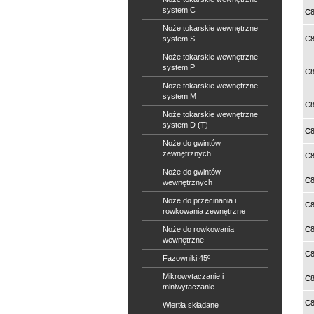
system C
C8
Noże tokarskie wewnętrzne
system S
C8
Noże tokarskie wewnętrzne
system P
C8
Noże tokarskie wewnętrzne
system M
C8
Noże tokarskie wewnętrzne
system D (T)
C8
Noże do gwintów
zewnętrznych
C8
Noże do gwintów
C8
wewnętrznych
Noże do przecinania i
C8
rowkowania zewnętrzne
Noże do rowkowania
C8
wewnętrzne
C8
Fazowniki 45º
Mikrowytaczanie i
C8
miniwytaczanie
C8
Wiertła składane