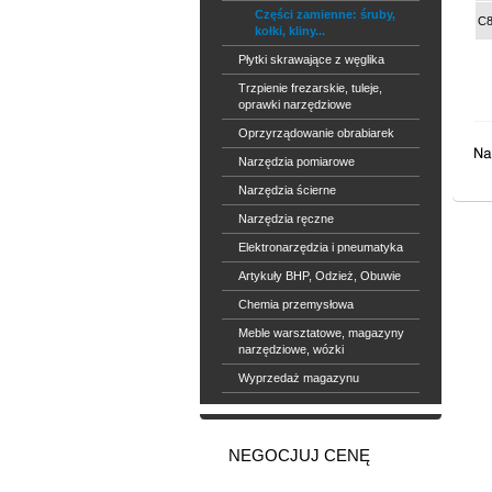
Części zamienne: śruby,
C8
kołki, kliny...
Płytki skrawające z węglika
Trzpienie frezarskie, tuleje,
oprawki narzędziowe
Oprzyrządowanie obrabiarek
Narzędzia pomiarowe
Narzędzia ścierne
Narzędzia ręczne
Elektronarzędzia i pneumatyka
Artykuły BHP, Odzież, Obuwie
Chemia przemysłowa
Meble warsztatowe, magazyny
narzędziowe, wózki
Wyprzedaż magazynu
NEGOCJUJ CENĘ