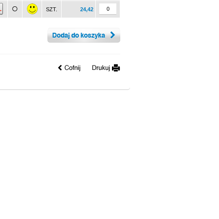
SZT.
24,42