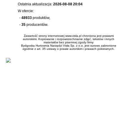
Ostatnia aktualizacja:
2026-08-08 20:04
W ofercie:
-
48933
produktów,
-
35
producentów.
Zawartość strony internetowej www.visla.pl chroniona jest prawami
autorskimi. Kopiowanie i rozpowszechnianie zdjęć, tekstów i innych
materiałów bez pisemnej zgody firmy
Bydgoska Hurtownia Narzędzi Visła Sp. z o.o. jest surowo zabronione
zgodnie z art. 35 ustawy o prawie autorskim i prawach pokrewnych.