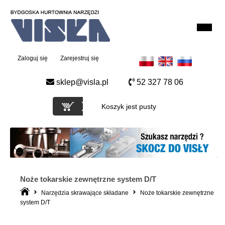
Zaloguj się
Zarejestruj się
sklep@visla.pl
52 327 78 06
Koszyk jest pusty
Noże tokarskie zewnętrzne system D/T
Narzędzia skrawające składane
Noże tokarskie zewnętrzne
system D/T