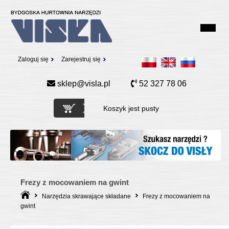
Zaloguj się
Zarejestruj się
sklep@visla.pl
52 327 78 06
Koszyk jest pusty
Frezy z mocowaniem na gwint
Narzędzia skrawające składane
Frezy z mocowaniem na
gwint