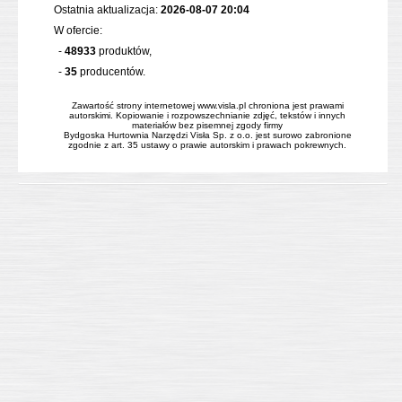
Ostatnia aktualizacja:
2026-08-07 20:04
W ofercie:
-
48933
produktów,
-
35
producentów.
Zawartość strony internetowej www.visla.pl chroniona jest prawami
autorskimi. Kopiowanie i rozpowszechnianie zdjęć, tekstów i innych
materiałów bez pisemnej zgody firmy
Bydgoska Hurtownia Narzędzi Visła Sp. z o.o. jest surowo zabronione
zgodnie z art. 35 ustawy o prawie autorskim i prawach pokrewnych.