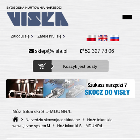
Zaloguj się
Zarejestruj się
sklep@visla.pl
52 327 78 06
Koszyk jest pusty
Nóż tokarski S...-MDUNR/L
Narzędzia skrawające składane
Noże tokarskie
wewnętrzne system M
Nóż tokarski S...-MDUNR/L