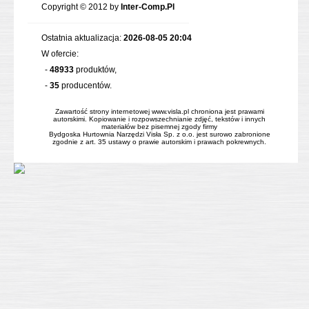
Copyright © 2012 by
Inter-Comp.Pl
Ostatnia aktualizacja:
2026-08-05 20:04
W ofercie:
-
48933
produktów,
-
35
producentów.
Zawartość strony internetowej www.visla.pl chroniona jest prawami
autorskimi. Kopiowanie i rozpowszechnianie zdjęć, tekstów i innych
materiałów bez pisemnej zgody firmy
Bydgoska Hurtownia Narzędzi Visła Sp. z o.o. jest surowo zabronione
zgodnie z art. 35 ustawy o prawie autorskim i prawach pokrewnych.