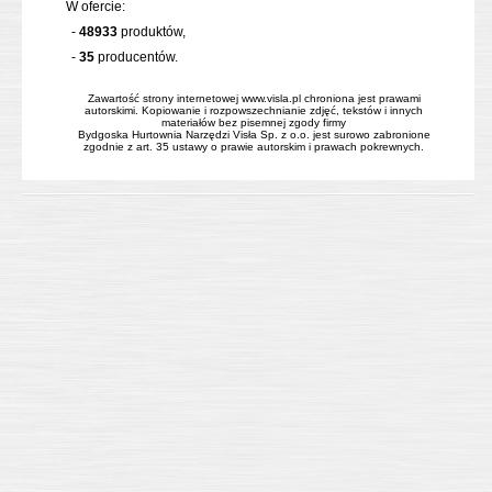
W ofercie:
-
48933
produktów,
-
35
producentów.
Zawartość strony internetowej www.visla.pl chroniona jest prawami
autorskimi. Kopiowanie i rozpowszechnianie zdjęć, tekstów i innych
materiałów bez pisemnej zgody firmy
Bydgoska Hurtownia Narzędzi Visła Sp. z o.o. jest surowo zabronione
zgodnie z art. 35 ustawy o prawie autorskim i prawach pokrewnych.