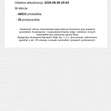
Ostatnia aktualizacja:
2026-08-08 20:04
W ofercie:
-
48933
produktów,
-
35
producentów.
Zawartość strony internetowej www.visla.pl chroniona jest prawami
autorskimi. Kopiowanie i rozpowszechnianie zdjęć, tekstów i innych
materiałów bez pisemnej zgody firmy
Bydgoska Hurtownia Narzędzi Visła Sp. z o.o. jest surowo zabronione
zgodnie z art. 35 ustawy o prawie autorskim i prawach pokrewnych.