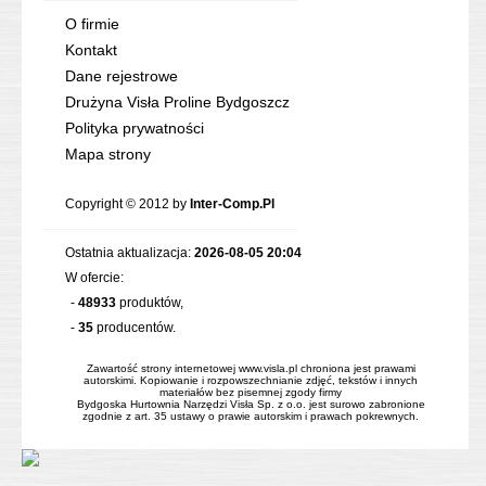
O firmie
Kontakt
Dane rejestrowe
Drużyna Visła Proline Bydgoszcz
Polityka prywatności
Mapa strony
Copyright © 2012 by
Inter-Comp.Pl
Ostatnia aktualizacja:
2026-08-05 20:04
W ofercie:
-
48933
produktów,
-
35
producentów.
Zawartość strony internetowej www.visla.pl chroniona jest prawami
autorskimi. Kopiowanie i rozpowszechnianie zdjęć, tekstów i innych
materiałów bez pisemnej zgody firmy
Bydgoska Hurtownia Narzędzi Visła Sp. z o.o. jest surowo zabronione
zgodnie z art. 35 ustawy o prawie autorskim i prawach pokrewnych.