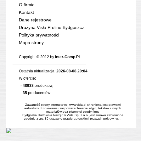
O firmie
Kontakt
Dane rejestrowe
Drużyna Visła Proline Bydgoszcz
Polityka prywatności
Mapa strony
Copyright © 2012 by
Inter-Comp.Pl
Ostatnia aktualizacja:
2026-08-08 20:04
W ofercie:
-
48933
produktów,
-
35
producentów.
Zawartość strony internetowej www.visla.pl chroniona jest prawami
autorskimi. Kopiowanie i rozpowszechnianie zdjęć, tekstów i innych
materiałów bez pisemnej zgody firmy
Bydgoska Hurtownia Narzędzi Visła Sp. z o.o. jest surowo zabronione
zgodnie z art. 35 ustawy o prawie autorskim i prawach pokrewnych.