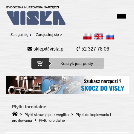
Zaloguj się
Zarejestruj się
sklep@visla.pl
52 327 78 06
Koszyk jest pusty
Płytki toroidalne
Płytki skrawające z węglika
Płytki do kopiowania i
profilowania
Płytki toroidalne