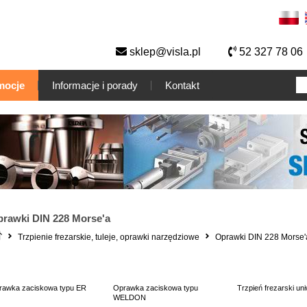
sklep@visla.pl
52 327 78 06
mocje
Informacje i porady
Kontakt
rawki DIN 228 Morse'a
Trzpienie frezarskie, tuleje, oprawki narzędziowe
Oprawki DIN 228 Morse'
rawka zaciskowa typu ER
Oprawka zaciskowa typu
Trzpień frezarski un
WELDON