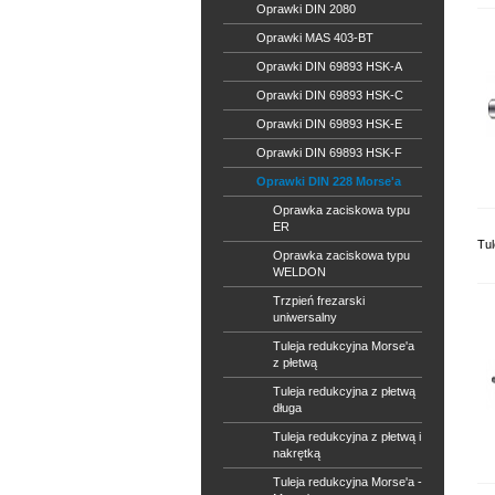
Oprawki DIN 2080
Oprawki MAS 403-BT
Oprawki DIN 69893 HSK-A
Oprawki DIN 69893 HSK-C
Oprawki DIN 69893 HSK-E
Oprawki DIN 69893 HSK-F
Oprawki DIN 228 Morse'a
Oprawka zaciskowa typu
ER
Tul
Oprawka zaciskowa typu
WELDON
Trzpień frezarski
uniwersalny
Tuleja redukcyjna Morse'a
z płetwą
Tuleja redukcyjna z płetwą
długa
Tuleja redukcyjna z płetwą i
nakrętką
Tuleja redukcyjna Morse'a -