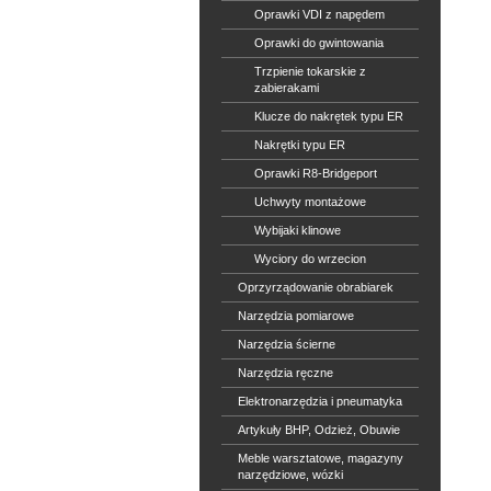
Oprawki VDI z napędem
Oprawki do gwintowania
Trzpienie tokarskie z
zabierakami
Klucze do nakrętek typu ER
Nakrętki typu ER
Oprawki R8-Bridgeport
Uchwyty montażowe
Wybijaki klinowe
Wyciory do wrzecion
Oprzyrządowanie obrabiarek
Narzędzia pomiarowe
Narzędzia ścierne
Narzędzia ręczne
Elektronarzędzia i pneumatyka
Artykuły BHP, Odzież, Obuwie
Meble warsztatowe, magazyny
narzędziowe, wózki