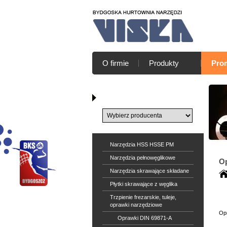
O firmie
Produkty
Pro
Katalog producentów
Narzędzia HSS HSSE PM
Narzędzia pełnowęglikowe
Op
Narzędzia skrawające składane
Płytki skrawające z węglika
Trzpienie frezarskie, tuleje,
oprawki narzędziowe
Op
Oprawki DIN 69871-A