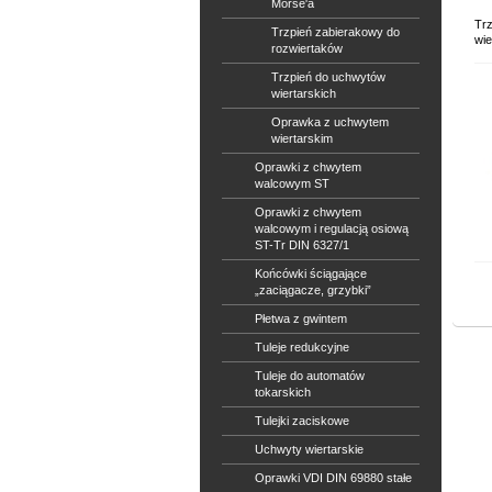
Morse'a
Tr
Trzpień zabierakowy do
wie
rozwiertaków
Trzpień do uchwytów
wiertarskich
Oprawka z uchwytem
wiertarskim
Oprawki z chwytem
walcowym ST
Oprawki z chwytem
walcowym i regulacją osiową
ST-Tr DIN 6327/1
Końcówki ściągające
„zaciągacze, grzybki”
Płetwa z gwintem
Tuleje redukcyjne
Tuleje do automatów
tokarskich
Tulejki zaciskowe
Uchwyty wiertarskie
Oprawki VDI DIN 69880 stałe