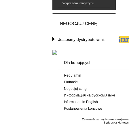
Wyprzedaż magazynu
NEGOCJUJ CENĘ
Jesteśmy dystrybutorami:
Dla kupujących:
Regulamin
Płatności
Negocjuj cenę
Информация на русском языке
Information in English
Postanowienia końcowe
Zawartość strony internetowej www.
Bydgoska Hurtownia