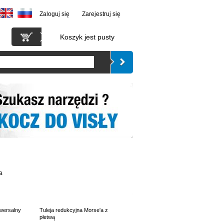
Zaloguj się
Zarejestruj się
Koszyk jest pusty
a
iwersalny
Tuleja redukcyjna Morse'a z
płetwą