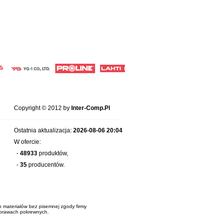
Copyright © 2012 by
Inter-Comp.Pl
Ostatnia aktualizacja:
2026-08-06 20:04
W ofercie:
-
48933
produktów,
-
35
producentów.
ch materiałów bez pisemnej zgody firmy
i prawach pokrewnych.