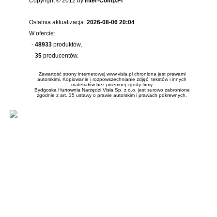
Copyright © 2012 by
Inter-Comp.Pl
Ostatnia aktualizacja:
2026-08-06 20:04
W ofercie:
-
48933
produktów,
-
35
producentów.
Zawartość strony internetowej www.visla.pl chroniona jest prawami
autorskimi. Kopiowanie i rozpowszechnianie zdjęć, tekstów i innych
materiałów bez pisemnej zgody firmy
Bydgoska Hurtownia Narzędzi Visła Sp. z o.o. jest surowo zabronione
zgodnie z art. 35 ustawy o prawie autorskim i prawach pokrewnych.