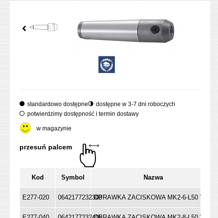
standardowo dostępne
dostępne w 3-7 dni roboczych
potwierdzimy dostępność i termin dostawy
w magazynie
Kod
Symbol
Nazwa
E277-020
0642177232303
OPRAWKA ZACISKOWA MK2-6-L50 WE
E277-040
0642177232405
OPRAWKA ZACISKOWA MK2-8-L50 WE