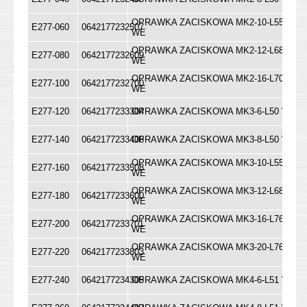
OPRAWKA ZACISKOWA MK2-10-L55
E277-060
0642177232507
WE
OPRAWKA ZACISKOWA MK2-12-L68
E277-080
0642177232609
WE
OPRAWKA ZACISKOWA MK2-16-L70
E277-100
0642177232700
WE
E277-120
0642177233304
OPRAWKA ZACISKOWA MK3-6-L50 WE
E277-140
0642177233406
OPRAWKA ZACISKOWA MK3-8-L50 WE
OPRAWKA ZACISKOWA MK3-10-L55
E277-160
0642177233508
WE
OPRAWKA ZACISKOWA MK3-12-L68
E277-180
0642177233600
WE
OPRAWKA ZACISKOWA MK3-16-L76
E277-200
0642177233701
WE
OPRAWKA ZACISKOWA MK3-20-L76
E277-220
0642177233803
WE
E277-240
0642177234305
OPRAWKA ZACISKOWA MK4-6-L51 WE