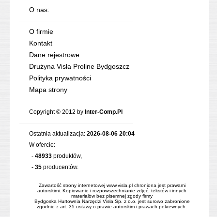
O nas:
O firmie
Kontakt
Dane rejestrowe
Drużyna Visła Proline Bydgoszcz
Polityka prywatności
Mapa strony
Copyright © 2012 by
Inter-Comp.Pl
Ostatnia aktualizacja:
2026-08-06 20:04
W ofercie:
-
48933
produktów,
-
35
producentów.
Zawartość strony internetowej www.visla.pl chroniona jest prawami
autorskimi. Kopiowanie i rozpowszechnianie zdjęć, tekstów i innych
materiałów bez pisemnej zgody firmy
Bydgoska Hurtownia Narzędzi Visła Sp. z o.o. jest surowo zabronione
zgodnie z art. 35 ustawy o prawie autorskim i prawach pokrewnych.