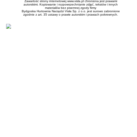
Zawartość strony internetowej www.visla.pl chroniona jest prawami
autorskimi. Kopiowanie i rozpowszechnianie zdjęć, tekstów i innych
materiałów bez pisemnej zgody firmy
Bydgoska Hurtownia Narzędzi Visła Sp. z o.o. jest surowo zabronione
zgodnie z art. 35 ustawy o prawie autorskim i prawach pokrewnych.