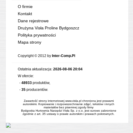
O firmie
Kontakt
Dane rejestrowe
Drużyna Visła Proline Bydgoszcz
Polityka prywatności
Mapa strony
Copyright © 2012 by
Inter-Comp.Pl
Ostatnia aktualizacja:
2026-08-06 20:04
W ofercie:
-
48933
produktów,
-
35
producentów.
Zawartość strony internetowej www.visla.pl chroniona jest prawami
autorskimi. Kopiowanie i rozpowszechnianie zdjęć, tekstów i innych
materiałów bez pisemnej zgody firmy
Bydgoska Hurtownia Narzędzi Visła Sp. z o.o. jest surowo zabronione
zgodnie z art. 35 ustawy o prawie autorskim i prawach pokrewnych.