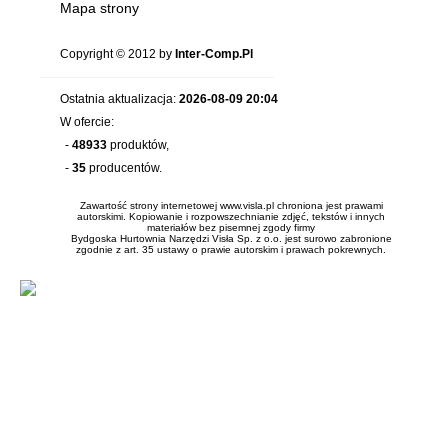
Mapa strony
Copyright © 2012 by
Inter-Comp.Pl
Ostatnia aktualizacja:
2026-08-09 20:04
W ofercie:
-
48933
produktów,
-
35
producentów.
Zawartość strony internetowej www.visla.pl chroniona jest prawami
autorskimi. Kopiowanie i rozpowszechnianie zdjęć, tekstów i innych
materiałów bez pisemnej zgody firmy
Bydgoska Hurtownia Narzędzi Visła Sp. z o.o. jest surowo zabronione
zgodnie z art. 35 ustawy o prawie autorskim i prawach pokrewnych.