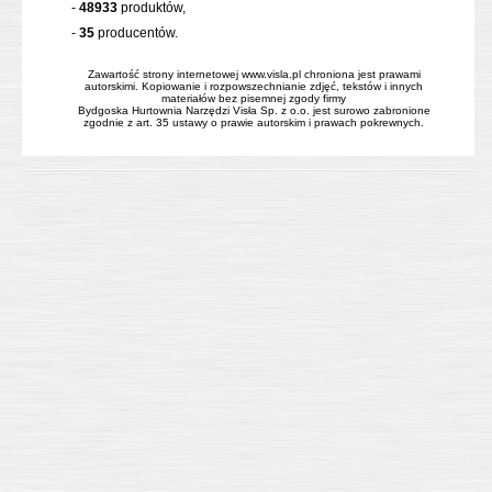
-
48933
produktów,
-
35
producentów.
Zawartość strony internetowej www.visla.pl chroniona jest prawami
autorskimi. Kopiowanie i rozpowszechnianie zdjęć, tekstów i innych
materiałów bez pisemnej zgody firmy
Bydgoska Hurtownia Narzędzi Visła Sp. z o.o. jest surowo zabronione
zgodnie z art. 35 ustawy o prawie autorskim i prawach pokrewnych.