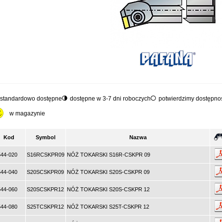
standardowo dostępne
dostępne w 3-7 dni roboczych
potwierdzimy dostępnoś
w magazynie
Kod
Symbol
Nazwa
44-020
S16RCSKPR09
NÓŻ TOKARSKI S16R-CSKPR 09
44-040
S20SCSKPR09
NÓŻ TOKARSKI S20S-CSKPR 09
44-060
S20SCSKPR12
NÓŻ TOKARSKI S20S-CSKPR 12
44-080
S25TCSKPR12
NÓŻ TOKARSKI S25T-CSKPR 12