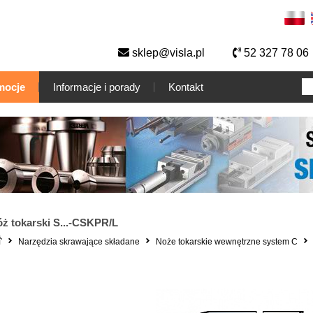
sklep@visla.pl
52 327 78 06
mocje
Informacje i porady
Kontakt
ż tokarski S...-CSKPR/L
Narzędzia skrawające składane
Noże tokarskie wewnętrzne system C