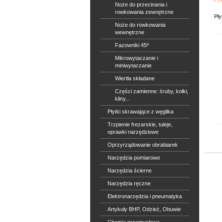
Noże do przecinania i
rowkowania zewnętrzne
Pł
Noże do rowkowania
wewnętrzne
Fazowniki 45º
Mikrowytaczanie i
miniwytaczanie
Wiertła składane
Części zamienne: śruby, kołki,
kliny...
Płytki skrawające z węglika
Trzpienie frezarskie, tuleje,
oprawki narzędziowe
Oprzyrządowanie obrabiarek
Narzędzia pomiarowe
Narzędzia ścierne
Narzędzia ręczne
Elektronarzędzia i pneumatyka
Artykuły BHP, Odzież, Obuwie