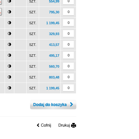
SZT.
554,99
SZT.
795,30
SZT.
1 199,45
SZT.
329,93
SZT.
413,57
SZT.
495,17
SZT.
560,70
SZT.
803,48
SZT.
1 199,45