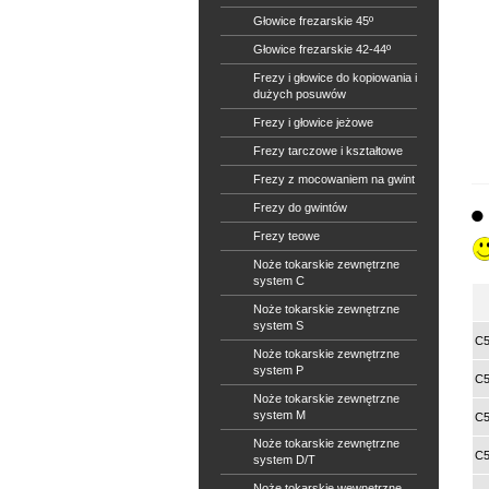
Głowice frezarskie 45º
Głowice frezarskie 42-44º
Frezy i głowice do kopiowania i
dużych posuwów
Frezy i głowice jeżowe
Frezy tarczowe i kształtowe
Frezy z mocowaniem na gwint
Frezy do gwintów
Frezy teowe
Noże tokarskie zewnętrzne
system C
Noże tokarskie zewnętrzne
system S
C5
Noże tokarskie zewnętrzne
system P
C5
Noże tokarskie zewnętrzne
system M
C5
Noże tokarskie zewnętrzne
C5
system D/T
Noże tokarskie wewnętrzne