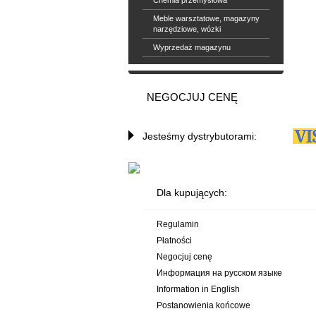
Chemia przemysłowa
Meble warsztatowe, magazyny
narzędziowe, wózki
Wyprzedaż magazynu
NEGOCJUJ CENĘ
Jesteśmy dystrybutorami:
Dla kupujących:
Regulamin
Płatności
Negocjuj cenę
Информация на русском языке
Information in English
Postanowienia końcowe