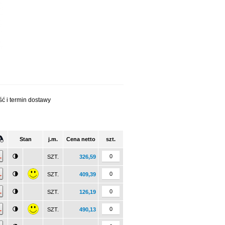
ć i termin dostawy
Stan
j.m.
Cena netto
szt.
SZT.
326,59
SZT.
409,39
SZT.
126,19
SZT.
490,13