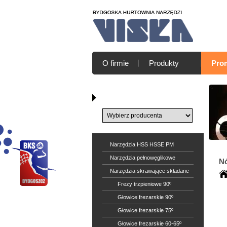
O firmie
Produkty
Pro
Katalog producentów
Narzędzia HSS HSSE PM
Narzędzia pełnowęglikowe
Nó
Narzędzia skrawające składane
Frezy trzpieniowe 90º
Głowice frezarskie 90º
Głowice frezarskie 75º
Głowice frezarskie 60-65º