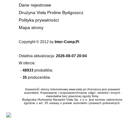
Dane rejestrowe
Drużyna Visła Proline Bydgoszcz
Polityka prywatności
Mapa strony
Copyright © 2012 by
Inter-Comp.Pl
Ostatnia aktualizacja:
2026-08-07 20:04
W ofercie:
-
48933
produktów,
-
35
producentów.
Zawartość strony internetowej www.visla.pl chroniona jest prawami
autorskimi. Kopiowanie i rozpowszechnianie zdjęć, tekstów i innych
materiałów bez pisemnej zgody firmy
Bydgoska Hurtownia Narzędzi Visła Sp. z o.o. jest surowo zabronione
zgodnie z art. 35 ustawy o prawie autorskim i prawach pokrewnych.