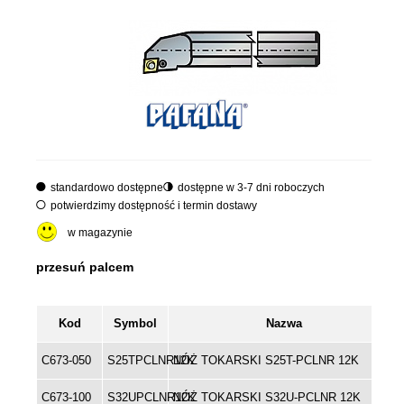
standardowo dostępne
dostępne w 3-7 dni roboczych
potwierdzimy dostępność i termin dostawy
w magazynie
Kod
Symbol
Nazwa
C673-050
S25TPCLNR12K
NÓŻ TOKARSKI S25T-PCLNR 12K
C673-100
S32UPCLNR12K
NÓŻ TOKARSKI S32U-PCLNR 12K