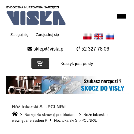
Zaloguj się
Zarejestruj się
sklep@visla.pl
52 327 78 06
Koszyk jest pusty
Nóż tokarski S...-PCLNR/L
Narzędzia skrawające składane
Noże tokarskie
wewnętrzne system P
Nóż tokarski S...-PCLNR/L