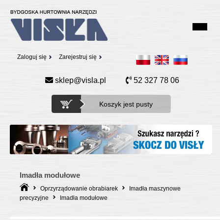
Zaloguj się
Zarejestruj się
sklep@visla.pl
52 327 78 06
Koszyk jest pusty
Imadła modułowe
Oprzyrządowanie obrabiarek
Imadła maszynowe
precyzyjne
Imadła modułowe