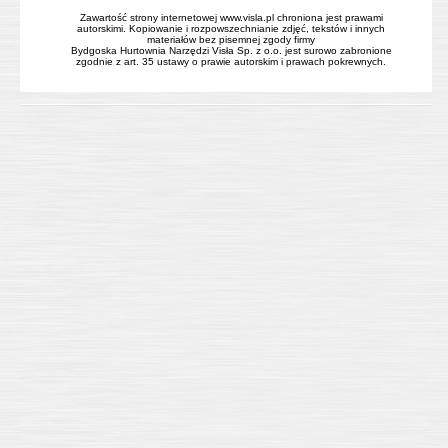
Zawartość strony internetowej www.visla.pl chroniona jest prawami
autorskimi. Kopiowanie i rozpowszechnianie zdjęć, tekstów i innych
materiałów bez pisemnej zgody firmy
Bydgoska Hurtownia Narzędzi Visła Sp. z o.o. jest surowo zabronione
zgodnie z art. 35 ustawy o prawie autorskim i prawach pokrewnych.