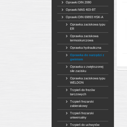
Oprawki DIN 2080
Oprawki MAS 403-BT
Oprawki DIN 69893 HSK-A
Oprawka zaciskowa typu
ER
Oprawka zaciskowa
termoskurczowa
Oprawka hydrauliczna
Oprawka do narzędzi z
gwintem
Oprawka o zwiększonej
sile zacisku
Oprawka zaciskowa typu
WELDON
Trzpień do frezów
tarczowych
Trzpień frezarski
zabierakowy
Trzpień frezarski
uniwersalny
Trzpień do uchwytów