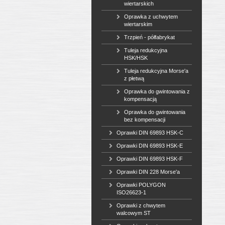
wiertarskich
Oprawka z uchwytem
wiertarskim
Trzpień - półfabrykat
Tuleja redukcyjna
HSK/HSK
Tuleja redukcyjna Morse'a
z płetwą
Oprawka do gwintowania z
kompensacją
Oprawka do gwintowania
bez kompensacji
Oprawki DIN 69893 HSK-C
Oprawki DIN 69893 HSK-E
Oprawki DIN 69893 HSK-F
Oprawki DIN 228 Morse'a
Oprawki POLYGON
ISO26623-1
Oprawki z chwytem
walcowym ST