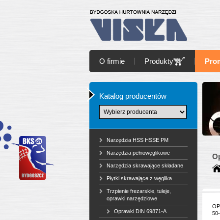
O firmie
Produkty
Pro
Katalog producentów
Narzędzia HSS HSSE PM
Narzędzia pełnowęglikowe
Op
Narzędzia skrawające składane
Płytki skrawające z węglika
Trzpienie frezarskie, tuleje,
oprawki narzędziowe
OP
Oprawki DIN 69871-A
50