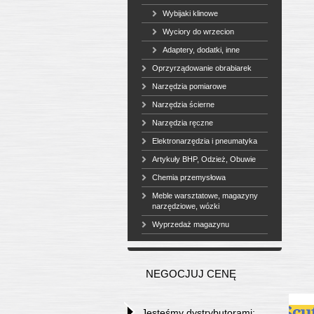
Wybijaki klinowe
Wyciory do wrzecion
Adaptery, dodatki, inne
Oprzyrządowanie obrabiarek
Narzędzia pomiarowe
Narzędzia ścierne
Narzędzia ręczne
Elektronarzędzia i pneumatyka
Artykuły BHP, Odzież, Obuwie
Chemia przemysłowa
Meble warsztatowe, magazyny
narzędziowe, wózki
Wyprzedaż magazynu
NEGOCJUJ CENĘ
Jesteśmy dystrybutorami: