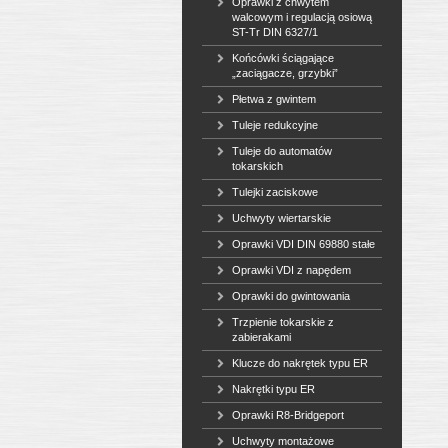
Oprawki z chwytem
walcowym i regulacją osiową
ST-Tr DIN 6327/1
Końcówki ściągające
„zaciągacze, grzybki”
Płetwa z gwintem
Tuleje redukcyjne
Tuleje do automatów
tokarskich
Tulejki zaciskowe
Uchwyty wiertarskie
Oprawki VDI DIN 69880 stałe
Oprawki VDI z napędem
Oprawki do gwintowania
Trzpienie tokarskie z
zabierakami
Klucze do nakrętek typu ER
Nakrętki typu ER
Oprawki R8-Bridgeport
Uchwyty montażowe