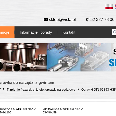
sklep@visla.pl
52 327 78 06
mocje
Informacje i porady
Kontakt
rawka do narzędzi z gwintem
Trzpienie frezarskie, tuleje, oprawki narzędziowe
Oprawki DIN 69893 HS
RAWKA Z GWINTEM HSK-A
OPRAWKA Z GWINTEM HSK-A
-M6-L105
63-M8-L59