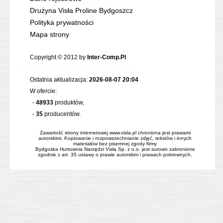
Drużyna Visła Proline Bydgoszcz
Polityka prywatności
Mapa strony
Copyright © 2012 by
Inter-Comp.Pl
Ostatnia aktualizacja:
2026-08-07 20:04
W ofercie:
-
48933
produktów,
-
35
producentów.
Zawartość strony internetowej www.visla.pl chroniona jest prawami
autorskimi. Kopiowanie i rozpowszechnianie zdjęć, tekstów i innych
materiałów bez pisemnej zgody firmy
Bydgoska Hurtownia Narzędzi Visła Sp. z o.o. jest surowo zabronione
zgodnie z art. 35 ustawy o prawie autorskim i prawach pokrewnych.